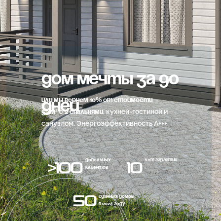
дом мечты за 90
или мы вернем 10% от стоимости
дней
, кухней-гостиной и
52 м² с 2 спальнями
санузлом. Энергоэффективность А+++.
довольных
лет гарантии
>100
10
клиентов
50
сданных домов
в 2024 году