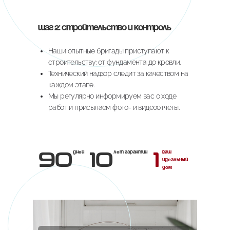
Шаг 2: Стройтельство и контроль
Наши опытные бригады приступают к
строительству: от фундамента до кровли.
Технический надзор следит за качеством на
каждом этапе.
Мы регулярно информируем вас о ходе
работ и присылаем фото- и видеоотчеты.
90
10
1
дней
лет гарантии
ваш
идеальный
дом