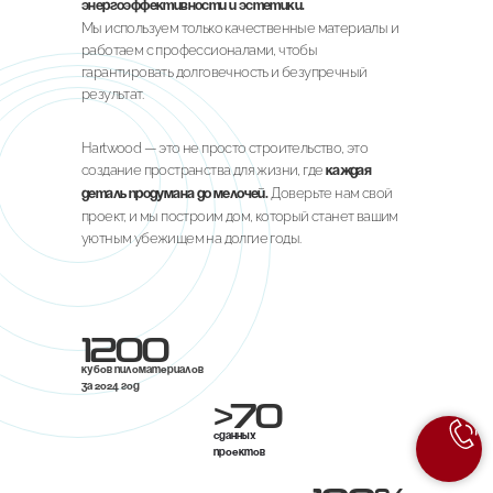
энергоэффективности и эстетики.
Мы используем только качественные материалы и
работаем с профессионалами, чтобы
гарантировать долговечность и безупречный
результат.
Hartwood — это не просто строительство, это
создание пространства для жизни, где
каждая
Доверьте нам свой
деталь продумана до мелочей.
проект, и мы построим дом, который станет вашим
уютным убежищем на долгие годы.
1200
кубов пиломатериалов
за 2024 год
>70
сданных
проектов