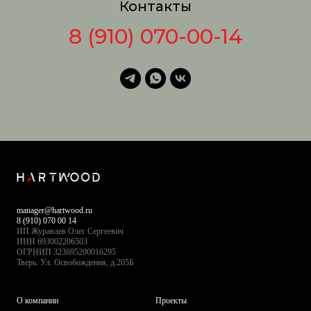
Контакты
8 (910) 070-00-14
manager@hartwood.ru
8 (910) 070 00 14
ИП Журавлев Олег Сергеевич
ИНН 693002206503
ОГРНИП 323695200016295
Тверь. Ул. Освобождения, д.205Б
О компании
Проекты